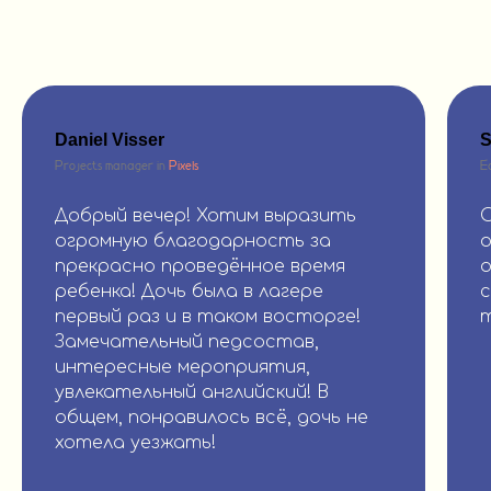
Daniel Visser
S
Projects manager in
Pixels
E
Добрый вечер! Хотим выразить
О
огромную благодарность за
о
прекрасно проведённое время
о
ребенка! Дочь была в лагере
первый раз и в таком восторге!
т
Замечательный педсостав,
интересные мероприятия,
увлекательный английский! В
общем, понравилось всё, дочь не
хотела уезжать!